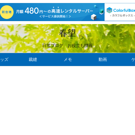
春望
日常ブログ お役立ち情報
ッズ
裁縫
メモ
動画