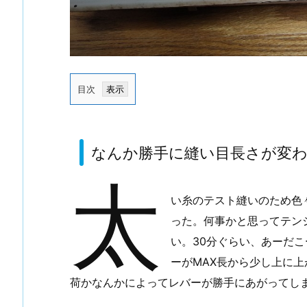
目次
1.
な
ん
なんか勝手に縫い目長さが変
か
太
勝
手
い糸のテスト縫いのため色
に
った。何事かと思ってテン
縫
い。30分ぐらい、あーだ
い
ーがMAX長から少し上に
目
荷かなんかによってレバーが勝手にあがってし
長
さ