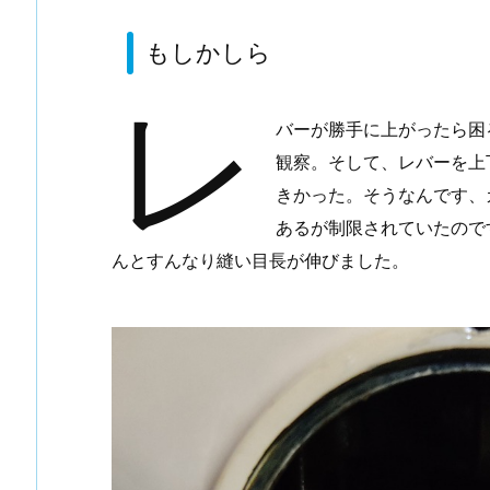
が
もしかしら
変
わ
レ
っ
バーが勝手に上がったら困
た？
観察。そして、レバーを上
2.
きかった。そうなんです、
も
あるが制限されていたので
し
か
んとすんなり縫い目長が伸びました。
し
ら