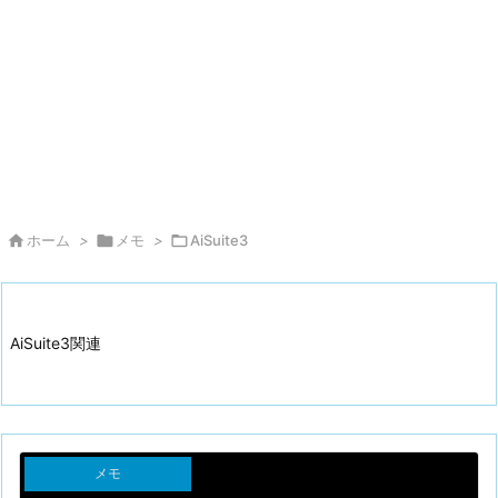

ホーム
>

メモ
>

AiSuite3
AiSuite3関連
メモ