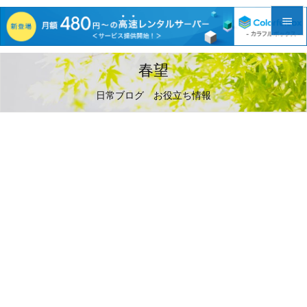


メニュ
春望

日常ブログ お役立ち情報
サイド

前へ

次へ

検索