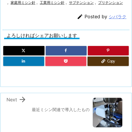
,
家庭用ミシン針
,
工業用ミシン針
,
サブテンション
,
プリテンション

Posted by
シバラク
よろしければシェアお願いします
Copy

Next
最近ミシン関連で導入したもの