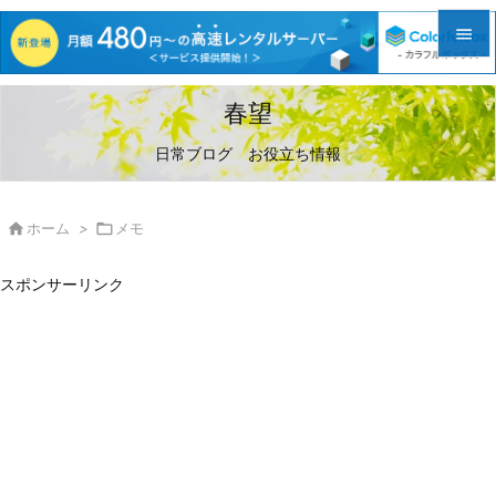


メニュ
春望

日常ブログ お役立ち情報
サイド

前へ

ホーム
>

メモ

次へ
スポンサーリンク

検索