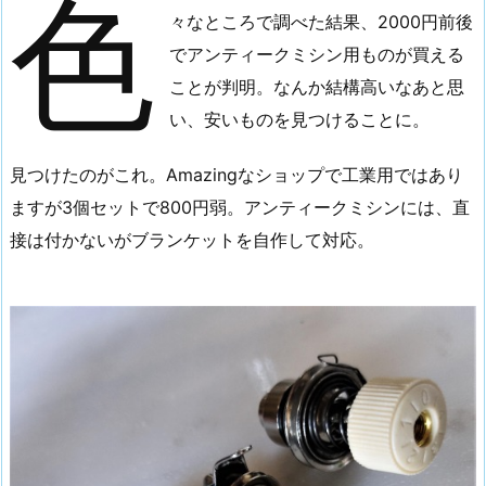
色
テ
々なところで調べた結果、2000円前後
ン
でアンティークミシン用ものが買える
シ
ことが判明。なんか結構高いなあと思
ョ
い、安いものを見つけることに。
ン
は
見つけたのがこれ。Amazingなショップで工業用ではあり
こ
ますが3個セットで800円弱。アンティークミシンには、直
れ
接は付かないがブランケットを自作して対応。
3.
装
着
し
た
よ