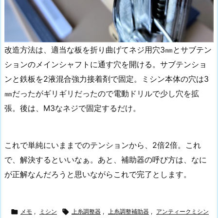
改造方法は、適当な板を折り曲げてネジ用穴3㎜とサブテン
ションのメインシャフトに通す穴を開ける。サブテンショ
ンと鉄板を2液混合強力接着剤で固定。ミシン本体の穴は3
㎜だったがギリギリだったので電動ドリルで少し穴を拡
張。後は、M3なネジで固定するだけ。
これで単純にいままでのテンションから、2倍2倍。これ
で、解決するといいなぁ。あと、補助器の呼び方は、なに
が正解なんだろうと思いながらこれで完了とします。

メモ
,
ミシン

上糸調整器
,
上糸調整補助器
,
アンティークミシン