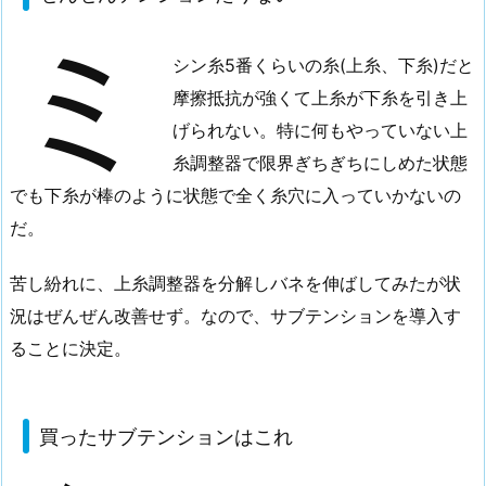
ぜ
ミ
ん
シン糸5番くらいの糸(上糸、下糸)だと
テ
ン
摩擦抵抗が強くて上糸が下糸を引き上
シ
げられない。特に何もやっていない上
ョ
糸調整器で限界ぎちぎちにしめた状態
ン
でも下糸が棒のように状態で全く糸穴に入っていかないの
た
だ。
り
な
苦し紛れに、上糸調整器を分解しバネを伸ばしてみたが状
い
況はぜんぜん改善せず。なので、サブテンションを導入す
2.
ることに決定。
買
っ
た
買ったサブテンションはこれ
サ
ブ