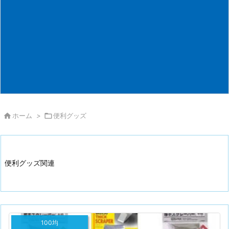

ホーム
>

便利グッズ
便利グッズ関連
100均