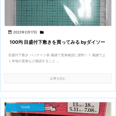

2022年2月17日

100均 目盛付下敷きを買ってみる byダイソー
目盛付下敷き パッケージ表 裁縫で直角確認に便利！？ 裁縫でよ
く布地の直角など確認すること ...
記事を読む
100均