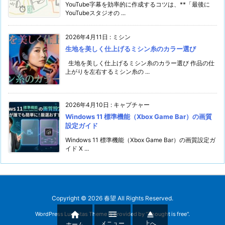
YouTube字幕を効率的に作成するコツは、**「最後に
YouTubeスタジオの ...
2026年4月11日
:
ミシン
生地を美しく仕上げるミシン糸のカラー選び
生地を美しく仕上げるミシン糸のカラー選び 作品の仕
上がりを左右するミシン糸の ...
2026年4月10日
:
キャプチャー
Windows 11 標準機能（Xbox Game Bar）の画質
設定ガイド
Windows 11 標準機能（Xbox Game Bar）の画質設定ガ
イド X ...
Copyright ©
2026
春望
All Rights Reserved.



WordPress Luxeritas Theme is provided by "
Thought is free
".
メニュー
上へ
ホーム