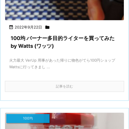

2022年9月22日

100均 バーナー多目的ライターを買ってみた
by Watts (ワッツ)
火力最大 VerUp 用事があった帰りに物色がてら100円ショップ
Wattsに行ってきまし ...
記事を読む
100均