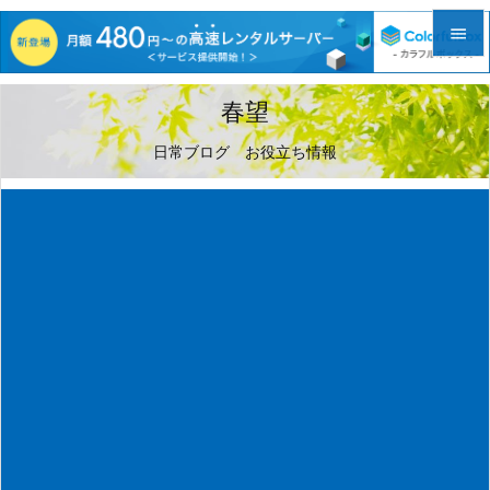


メニュ
春望

日常ブログ お役立ち情報
サイド

前へ

次へ

検索