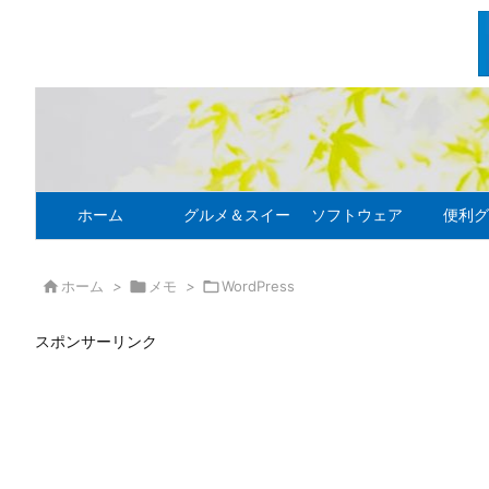
ホーム
グルメ＆スイーツ
ソフトウェア
便利グ

ホーム
>

メモ
>

WordPress
スポンサーリンク