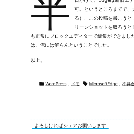
半
日かけて、Edgeは新旧エ
可。というところまでで、
る）、この投稿を書こうと
リーンショットを取ろうとし
も正常にブロックエディターで編集ができまし
は、俺には解らんということでした。
以上。

WordPress
,
メモ

MicrosoftEdge
,
不具
よろしければシェアお願いします