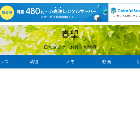
春望
日常ブログ お役立ち情報
ッズ
裁縫
メモ
動画