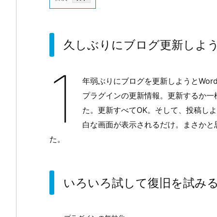
1.
久
し
久しぶりにブログ更新しよ
ぶ
り
1
に
年弱ぶりにブログを更新しようとWordPr
ブ
プラグインの更新情報。更新するか一
ロ
た。更新すべてOK。そして、投稿し
グ
更
白な画面が表示されるだけ。まさかと
新
た。
し
よ
う
いろいろ試して復旧を試み
と
思
っ