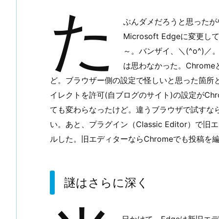
た
望
ぶんダメだろうと思ったが
み
は
Microsoft Edge
薄
～。バンザイ、＼(^o^)
い
は思わなかった。Chrom
が
ど。ブラウザー側の設定で怪しいと思った箇所
4.
イレクトを許可(自ブログのサイト)の設定がCh
謎
ても変わらなったけど。違うブラウザで試すな
は
い。あと、プラグイン（Classic Editor
さ
ら
ルした。旧エディターならChromeでも投稿を
に
深
く
謎はさらに深く