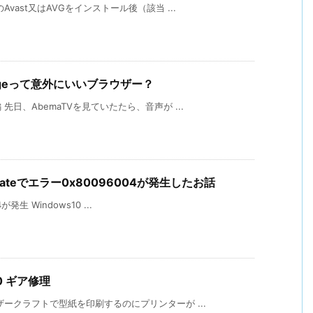
ast又はAVGをインストール後（該当 ...
Edgeって意外にいいブラウザー？
日、AbemaTVを見ていたたら、音声が ...
pdateでエラー0x80096004が発生したお話
発生 Windows10 ...
90 ギア修理
ークラフトで型紙を印刷するのにプリンターが ...