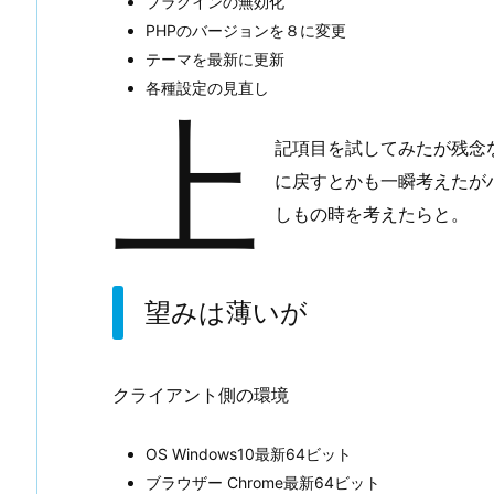
プラグインの無効化
た
PHPのバージョンを８に変更
ら
テーマを最新に更新
2.
各種設定の見直し
い
上
ろ
記項目を試してみたが残念なが
い
に戻すとかも一瞬考えたが
ろ
しもの時を考えたらと。
試
し
て
望みは薄いが
復
旧
を
クライアント側の環境
試
み
る
OS Windows10最新64ビット
ブラウザー Chrome最新64ビット
3.