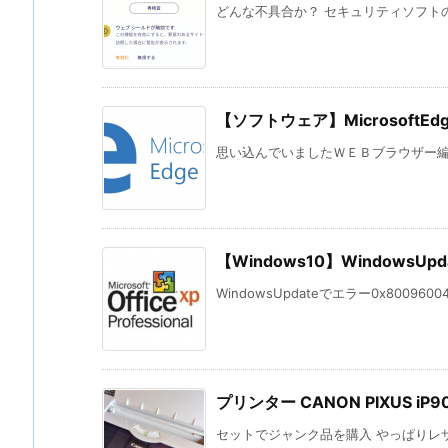
どんな不具合か？ セキュリティソフトのAv
【ソフトウェア】Microsoft
思い込んでいましたＷＥＢブラウザー編 先
【Windows10】WindowsU
WindowsUpdateでエラー0x80096004が
プリンター CANON PIXUS iP
セットでジャンク品を購入 やっぱりレザ