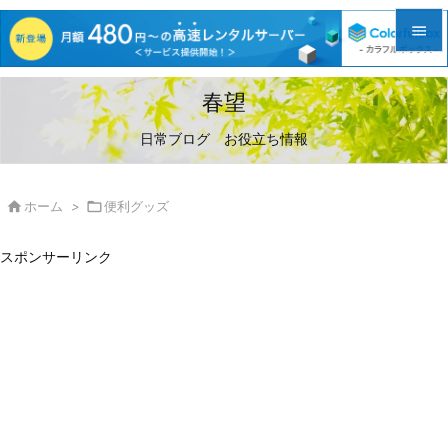


メニュ
春望

日常ブログ お役立ち情報
サイド

前へ

ホーム
>

便利グッズ

次へ
スポンサーリンク

検索