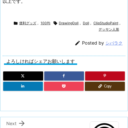
以上です。

便利グッズ
,
100均

DrawingDoll
,
Doll
,
ClipStudioPaint
,
デッサン人形

Posted by
シバラク
よろしければシェアお願いします
Copy

Next