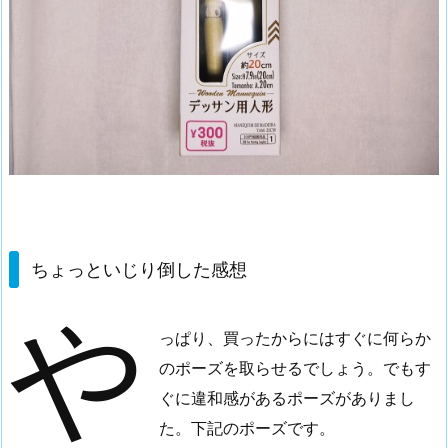
た
感
想
3.
デ
ッ
サ
ン
人
形
ちょっといじり倒した感想
の
や
行
方
っぱり、買ったからにはすぐに何らか
のポーズを取らせるでしょう。でもす
ぐに違和感があるポーズがありまし
た。下記のポーズです。