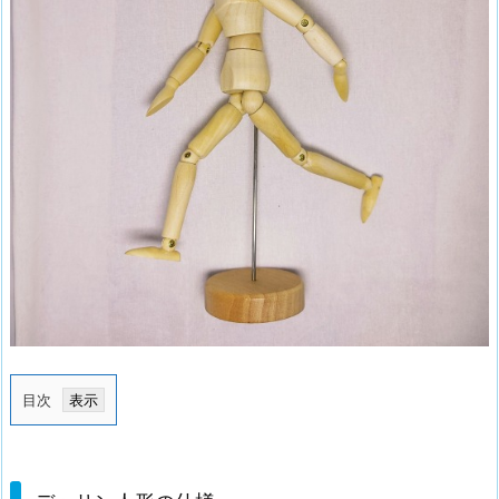
目次
1.
デ
ッ