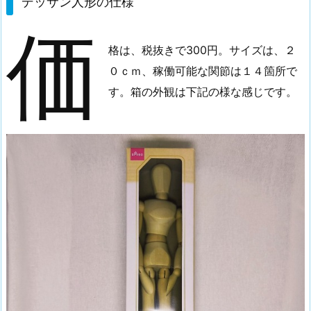
デッサン人形の仕様
サ
価
ン
人
格は、税抜きで300円。サイズは、２
形
０ｃｍ、稼働可能な関節は１４箇所で
の
す。箱の外観は下記の様な感じです。
仕
様
2.
ち
ょ
っ
と
い
じ
り
倒
し