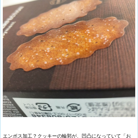
4.
味
だ
け
で
は
な
く
エンボス加工？クッキーの輪郭が、凹凸になっていて「お