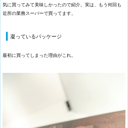
ル
気に買ってみて美味しかったので紹介。実は、もう何回も
商
近所の業務スーパーで買ってます。
品
2.
凝
凝っているパッケージ
っ
て
最初に買ってしまった理由がこれ。
い
る
パ
ッ
ケ
ー
ジ
3.
中
身