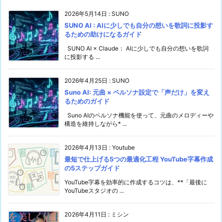
2026年5月14日
:
SUNO
SUNO AI : AIに少しでも自分の想いを歌詞に投影す
るための助けになるガイド
SUNO AI × Claude： AIに少しでも自分の想いを歌詞
に投影する ...
2026年4月25日
:
SUNO
Suno AI: 元曲 × ペルソナ設定で「声だけ」を変え
るためのガイド
Suno AIのペルソナ機能を使って、元曲のメロディーや
構造を維持しながら* ...
2026年4月13日
:
Youtube
最短で仕上げる5つの最適化工程 YouTube字幕作成
の5ステップガイド
YouTube字幕を効率的に作成するコツは、**「最後に
YouTubeスタジオの ...
2026年4月11日
:
ミシン