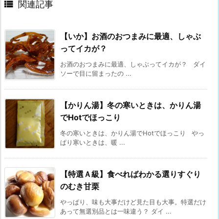

関連記事
【いか】お酒のおつまみに最適、しゃぶ
ってイカが？
お酒のおつまみに最適、しゃぶってイカが？ ダイ
ソーで目に留まったの ...
【かりん湯】冬の寒いときは、かりん湯
でHotでほっこり
冬の寒いときは、かりん湯でHotでほっこり やっ
ぱり寒いときは、暖 ...
【特選Ａ級】食べればわかる選りすぐり
のむき甘栗
やっぱり、味も大事だけど見た目も大事。特選だけ
あって無選別品とは一味違う？ ダイ ...