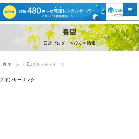


メニュ
春望

日常ブログ お役立ち情報
サイド

前へ

ホーム
>

グルメ＆スイーツ

次へ
スポンサーリンク

検索