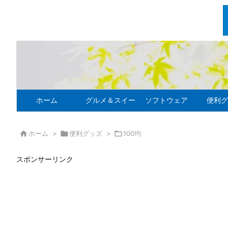
ホーム
グルメ＆スイーツ
ソフトウェア
便利グ

ホーム
>

便利グッズ
>

100均
スポンサーリンク