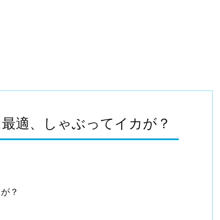
に最適、しゃぶってイカが？
カが？