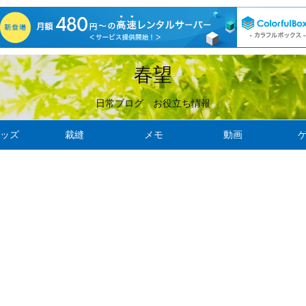
春望
日常ブログ お役立ち情報
ッズ
裁縫
メモ
動画