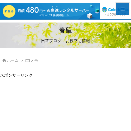


メニュ
春望

日常ブログ お役立ち情報
サイド

前へ

ホーム
>

メモ

次へ
スポンサーリンク

検索