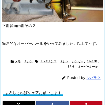
下部背面内部その２
簡易的なオーバーホールをやってみました。以上で～す。

メモ
,
ミシン

メンテナンス
,
ミシン
,
シンガー
,
SINGER
,
SR-8
,
オーバーホール

Posted by
シバラク
よろしければシェアお願いします