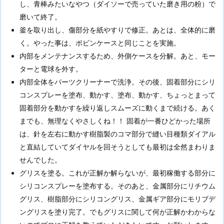
し、青棒みたいなやつ（ダイソーで売っていた磨き用の粉）で
（全
磨いて終了。
部
釜を取り出し、傷部分を紙やすりで修正。あとは、全体的に磨
清
く。やった事は、ボビンケースと同じことを実施。
掃
内部をメンテナンスするため、外側ケースを分解。あと、モー
後
ターと電球を外す。
だ
内部全体をパーツクリーナーで洗浄。その後、固着部分にシリ
と
コンスプレーを塗布、動かす、塗布、動かす、ちょっとまって
思
固着部分を動かすを繰り返しスムーズに動くまで続ける。あく
う）
までも、無理なくやさしくね！！ 固着が一番ひどかった場所
は、針を左右に動かす樹脂製のコマ部分で縫い目種類ダイアル
と直結していてダイヤルを回そうとしても最初は全然まわりま
せんでした。
グリスを塗る。これが正解か解らないが、最初稼働する部分に
シリコンスプレーを塗布する。そのあと、金属部分にリチウム
グリス、樹脂部分にシリコングリス、金属ギア部分にモリブデ
ングリスを塗り完了。でもグリスに関して何が正解かわからな