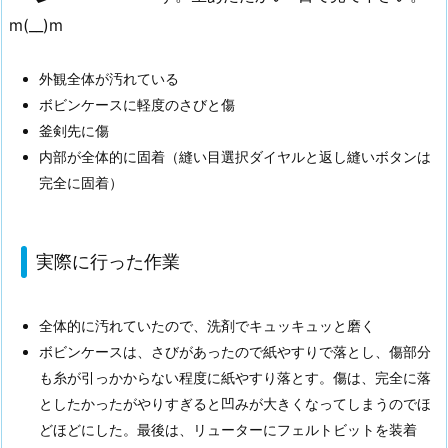
ク
m(__)m
2.
実
外観全体が汚れている
際
ボビンケースに軽度のさびと傷
に
釜剣先に傷
行
内部が全体的に固着（縫い目選択ダイヤルと返し縫いボタンは
っ
完全に固着）
た
作
業
実際に行った作業
3.
各
全体的に汚れていたので、洗剤でキュッキュッと磨く
箇
ボビンケースは、さびがあったので紙やすりで落とし、傷部分
所
も糸が引っかからない程度に紙やすり落とす。傷は、完全に落
の
としたかったがやりすぎると凹みが大きくなってしまうのでほ
写
どほどにした。最後は、リューターにフェルトビットを装着
真