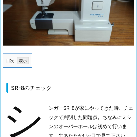
目次
1.
S
R
SR-8のチェック
-
シ
8
ンガーSR-8が家にやってきた時、チェ
の
チ
ックで判明した問題点。ちなみにミシ
ェ
ンのオーバーホールは初めて行いま
ッ
す。生あたたかい~目で見て下さい。