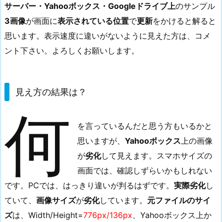
表
サーバー・Yahooボックス・Googleドライブ上
のサンプル
示
3画像
が画面に
表示されている位置
で
更新
をかけると解ると
速
思います。表示速度に違いがないように見えた方は、コメ
度
ント下さい。よろしくお願いします。
と
見
え
見え方の結果は？
方
（P
何
N
を言っているんだと思う方もいるかと
G
思いますが、
Yahooボックス
上の画像
フ
が
劣化
して見えます。スマホサイズの
ォ
画面では、確認しずらいかもしれない
ー
です。PCでは、はっきり違いが判るはずです。
実際劣化
し
マ
ッ
ていて、
画像サイズ
が
劣化
しています。
元ファイルのサイ
ト）
ズ
は、Width/Height=
776px/136px
、Yahooボックス上か