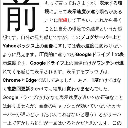
前
もって言っておきますが、
表示する環
じ
境
によって
表示速度
が
違う
場合がある
画
像
ことに
配慮
して下さい。これから書く
を
ことは自分の環境での結果というか感
各
想です。自分の見た感じですが、この
ブログサーバー上
と
サ
Yahooボックス上
の
画像
に関しては
表示速度
に変わりない
ー
ように見えます。
圧倒的
に違うのが
Googleドライブ上の表
バ
示速度
です。
Googleドライブ
上の画像だけが
ワンテンポ遅
ー
れてくる
感じで表示されます。表示するブラウザは、
上
に
Chrome
と
Edge
で試してみました。あと、
1度
だけではな
置
く
複数回更新
をかけても結果は
変わりません
でした。
い
Googleドライブだけがなぜ表示速度が遅いのか正確なこと
た
は解りませんが、画像のキャッシュが効いていないとかサ
と
ーバーが遅いとか（たぶんこれはないと思う）とかサーバ
き
ー上で何かしら処理が一旦はいるとかだと思います。
この
の