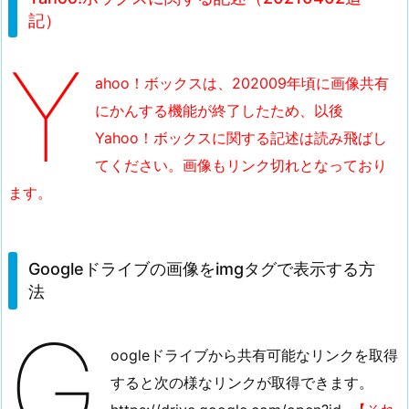
h
記）
o
Y
o!
ボ
ahoo！ボックスは、202009年頃に画像共有
ッ
にかんする機能が終了したため、以後
ク
Yahoo！ボックスに関する記述は読み飛ばし
ス
てください。
画像もリンク切れとなっており
に
ます。
関
す
る
Googleドライブの画像をimgタグで表示する方
記
法
述
（2
G
0
oogleドライブから共有可能なリンクを取得
2
すると次の様なリンクが取得できます。
1