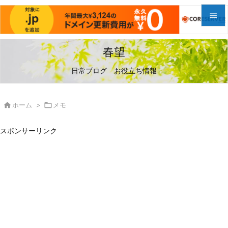


メニュ
春望

日常ブログ お役立ち情報
サイド

前へ

ホーム
>

メモ

次へ
スポンサーリンク

検索