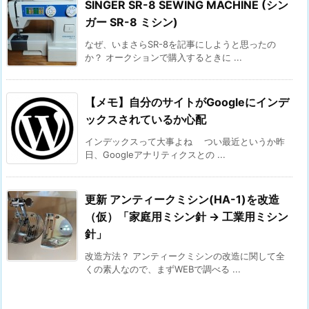
SINGER SR-8 SEWING MACHINE (シン
ガー SR-8 ミシン)
なぜ、いまさらSR-8を記事にしようと思ったの
か？ オークションで購入するときに ...
【メモ】自分のサイトがGoogleにインデ
ックスされているか心配
インデックスって大事よね つい最近というか昨
日、Googleアナリティクスとの ...
更新 アンティークミシン(HA-1)を改造
（仮）「家庭用ミシン針 → 工業用ミシン
針」
改造方法？ アンティークミシンの改造に関して全
くの素人なので、まずWEBで調べる ...