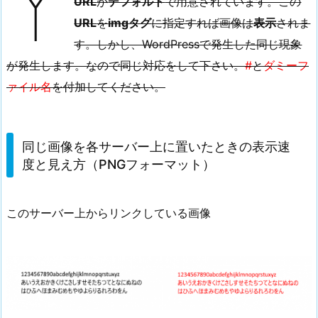
Y
URL
が
デフォルト
で用意されています。この
像
URL
を
imgタグ
に指定すれば画像は
表示
されま
フ
す。しかし、WordPressで発生した同じ現象
ァ
が発生します。なので同じ対応をして下さい。
#
と
ダミーフ
イ
ァイル名
を付加してください。
ル
と
認
識
同じ画像を各サーバー上に置いたときの表示速
さ
度と見え方（PNGフォーマット）
れ
な
このサーバー上からリンクしている画像
い？
4.
Y
a
h
o