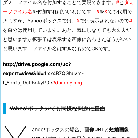
ダミーファイル名を付加することで実現できます。
#
と
ダミ
の
ーファイル名
を付加すればいいわけです。
#
を
&
でも代用で
ま
きますが、Yahooボックスでは、
&
では表示されないので
#
ま
を自分は使用しています。あと、気にしなくても大丈夫だ
だ
と思いますが拡張子は表示する画像に合わせたほうがいい
と、
と思います。ファイル名はすきなものでOKです。
W
o
http://drive.google.com/uc?
r
d
export=view&id=
1Ixk4B7QGhuvm-
P
f_6cp1ajj9cPBnkyP0e
#dummy.png
r
e
s
Yahoo!ボックスでも同様な問題に直面
s
で
は
ahoo!ボックスの場合、
画像URL
と
短縮画像
画