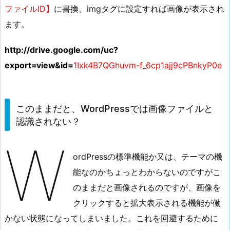
の
ファイルID】
に書換、imgタグに設定すれば画像が表示され
画
ます。
像
を
http://drive.google.com/uc?
i
export=view&id=
1Ixk4B7QGhuvm-f_6cp1ajj9cPBnkyP0e
m
g
タ
このままだと、WordPressでは画像ファイルと
グ
認識されない？
で
表
W
示
ordPressの標準機能か又は、テーマの機
す
能なのかちょっとわからないのですがこ
る
のままだと画像されるのですが、画像を
方
法
クリックすると拡大表示される機能が働
3.
かない状態になってしまいました。これを回避するために
こ