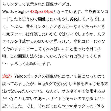
6.
らリンクして表示された画像サイズは、
表
Width/Height=
480px/84px
となっています。当然再エンコ
示
ードしたと思うので
画像
じたいも少し
劣化
しているでしょ
速
う。たぶん、共有リンクしたとき万が一なんかあったとき
度
に元ファイルは保護したいからではないでしょうか。別フ
の
結
ァイルを作成するのはいいと思うけど、劣化コピーじゃな
果
くそのままコピーしてくれればいいにと思った今日この
は？
頃。この回避方法を知っている方がいれば教えてくださ
7.
い。よろしくお願いします。
見
え
追記）
Yahooボックスの画像劣化について気になったので
方
調べてみましたが、imgタグで劣化なし画像を表示させる方
の
法はないみたいですね。なんか、サムネイルで使用するみ
結
たいなことも書いてあったサイトもあったのでなるほどと
果
思いました。でも、それだったらYahooボックスのURLを
は？