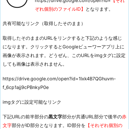
https://drive.google.com/open?id=
【それ
0
ぞれ個別のファイルID】
となります。
4
0
共有可能なリンク（取得したそのまま）
2
追
取得したそのままのURLをリンクすると下記のような感じ
記）
になります。クリックするとGoogleビューワーアプリ上に
2.
G
画像が表示されます。どうぜん、このURLをimgタグに設定
o
しても画像は表示されません。
o
g
https://drive.google.com/open?id=1Ixk4B7QGhuvm-
l
f_6cp1ajj9cPBnkyP0e
e
ド
imgタグに設定可能なリンク
ラ
イ
下記URLの前半部分の
黒文字
部分が共通URL部分で後半の
赤
ブ
文字
部分がID部分となります。ID部分を
【それぞれ個別の