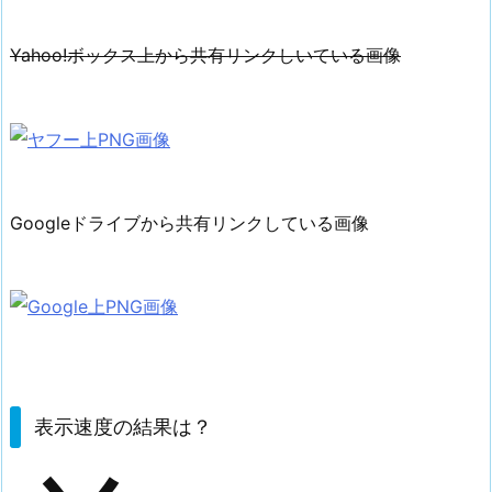
o!
ボ
Yahoo!ボックス上から共有リンクしいている画像
ッ
ク
ス
で
も
同
Googleドライブから共有リンクしている画像
様
な
問
題
に
直
面
表示速度の結果は？
5.
同