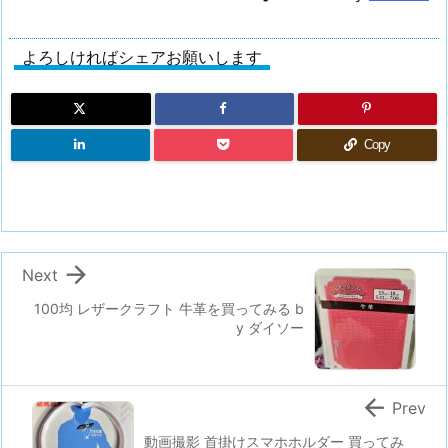
よろしければシェアお願いします
Copy

Next
100均 レザークラフト 牛革を買ってみる b
y ダイソー

Prev
動画撮影 首掛けスマホホルダー 買ってみ