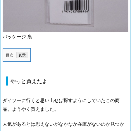
パッケージ 裏
目次
1.
や
っ
やっと買えたよ
と
買
ダイソーに行くと思い出せば探すようにしていたこの商
え
た
品。ようやく買えました。
よ
人気があるとは思えないがなかなか在庫がないのか見つか
2.