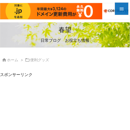


メニュ
春望

日常ブログ お役立ち情報
サイド

前へ

ホーム
>

便利グッズ

次へ
スポンサーリンク

検索