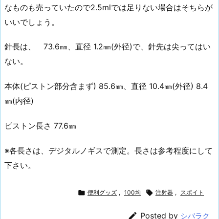
なものも売っていたので2.5mlでは足りない場合はそちらが
いいでしょう。
針長は、 73.6㎜、直径 1.2㎜(外径)で、針先は尖ってはい
ない。
本体(ピストン部分含まず) 85.6㎜、直径 10.4㎜(外径) 8.4
㎜(内径)
ピストン長さ 77.6㎜
※各長さは、デジタルノギスで測定。長さは参考程度にして
下さい。

便利グッズ
,
100均

注射器
,
スポイト

Posted by
シバラク