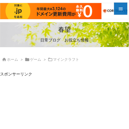


メニュ
春望

日常ブログ お役立ち情報
サイド

前へ

ホーム
>

ゲーム
>

マインクラフト

次へ
スポンサーリンク

検索