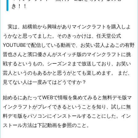
ン
き！！
ク
ラ
実は、結構前から興味がありマインクラフトを購入しよ
フ
ト
うかなと思ってました。そのきっかけは、任天堂公式
無
YOUTUBEで配信している動画で、お笑い芸人よゐこの有野
料
晋也さんと濱口優さんがスイッチ版のマインクラフトに挑
デ
戦するというもの。シーズン２まで放送しており、お笑い
モ
芸人というのもあるかと思うがとても楽しめます。 まだ、
版
見てない人は一度みてはどうですか？
を
導
始めるにあたってWEBで情報を集めてみると無料デモ版マ
入
インクラフトがプレイできるということを知り、試しに無
す
る
料デモ版をパソコンにインストールすることにした。イン
の
ストール方法は下記動画を参照のこと。
巻