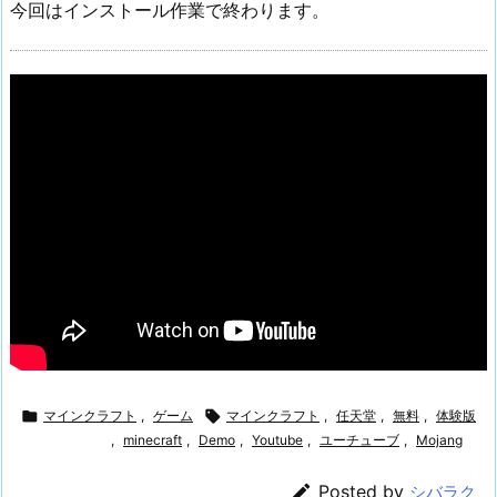
き！！
今回はインストール作業で終わります。

マインクラフト
,
ゲーム

マインクラフト
,
任天堂
,
無料
,
体験版
,
minecraft
,
Demo
,
Youtube
,
ユーチューブ
,
Mojang

Posted by
シバラク