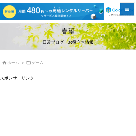


メニュ
春望

日常ブログ お役立ち情報
サイド

前へ

ホーム
>

ゲーム

次へ
スポンサーリンク

検索