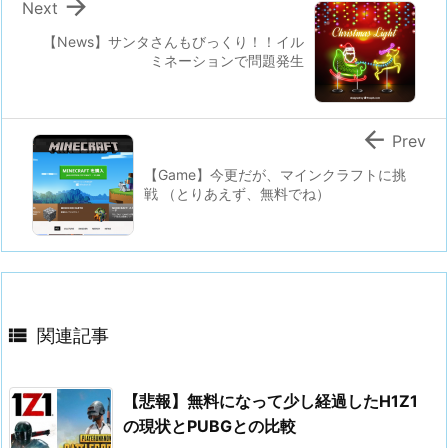

Next
【News】サンタさんもびっくり！！イル
ミネーションで問題発生

Prev
【Game】今更だが、マインクラフトに挑
戦 （とりあえず、無料でね）

関連記事
【悲報】無料になって少し経過したH1Z1
の現状とPUBGとの比較