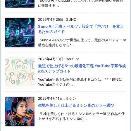
SUNO AI × Claude： AIに少しでも自分の想いを歌詞
に投影する ...
2026年4月25日
:
SUNO
Suno AI: 元曲 × ペルソナ設定で「声だけ」を変え
るためのガイド
Suno AIのペルソナ機能を使って、元曲のメロディーや
構造を維持しながら* ...
2026年4月13日
:
Youtube
最短で仕上げる5つの最適化工程 YouTube字幕作成
の5ステップガイド
YouTube字幕を効率的に作成するコツは、**「最後に
YouTubeスタジオの ...
2026年4月11日
:
ミシン
生地を美しく仕上げるミシン糸のカラー選び
生地を美しく仕上げるミシン糸のカラー選び 作品の仕
上がりを左右するミシン糸の ...