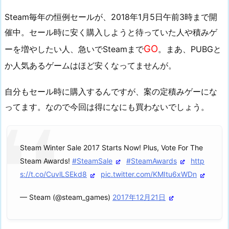
引
Steam毎年の恒例セールが、2018年1月5日午前3時まで開
き、
S
催中。セール時に安く購入しようと待っていた人や積みゲ
T
GO
ーを増やしたい人、急いでSteamまで
。まあ、PUBGと
E
か人気あるゲームはほど安くなってませんが。
A
M
自分もセール時に購入するんですが、案の定積みゲーにな
ウ
ってます。なので今回は得になにも買わないでしょう。
ィ
ン
タ
Steam Winter Sale 2017 Starts Now! Plus, Vote For The
ー
Steam Awards!
#SteamSale
#SteamAwards
http
セ
s://t.co/CuvlLSEkd8
pic.twitter.com/KMItu6xWDn
ー
ル
— Steam (@steam_games)
2017年12月21日
開
催