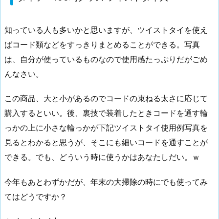
ソ
ー
知っている人も多いかと思いますが、ツイストタイを使え
1
0
ばコード類などをすっきりまとめることができる。写真
0
は、自分が使っているものなので使用感たっぷりだがごめ
均
んなさい。
グ
ッ
この商品、大と小があるのでコードの束ねる太さに応じて
ズ
購入するといい。後、裏技で装着したときコードを通す輪
ツ
っかの上に小さな輪っかが下記ツイストタイ使用例写真を
イ
見るとわかると思うが、そこにも細いコードを通すことが
ス
できる。でも、どういう時に使うかはあなたしだい。ｗ
ト
タ
今年もあとわずかだが、年末の大掃除の時にでも使ってみ
イ
大
てはどうですか？