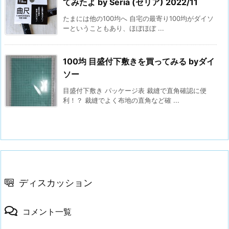
てみたよ by Seria (セリア) 2022/11
たまには他の100均へ 自宅の最寄り100均がダイソ
ーということもあり、ほぼほぼ ...
100均 目盛付下敷きを買ってみる byダイ
ソー
目盛付下敷き パッケージ表 裁縫で直角確認に便
利！？ 裁縫でよく布地の直角など確 ...
ディスカッション
コメント一覧