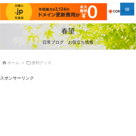


メニュ
春望

日常ブログ お役立ち情報
サイド

前へ

ホーム
>

便利グッズ

次へ
スポンサーリンク

検索