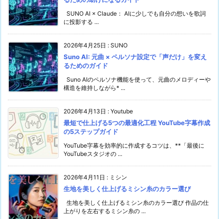
SUNO AI × Claude： AIに少しでも自分の想いを歌詞
に投影する ...
2026年4月25日
:
SUNO
Suno AI: 元曲 × ペルソナ設定で「声だけ」を変え
るためのガイド
Suno AIのペルソナ機能を使って、元曲のメロディーや
構造を維持しながら* ...
2026年4月13日
:
Youtube
最短で仕上げる5つの最適化工程 YouTube字幕作成
の5ステップガイド
YouTube字幕を効率的に作成するコツは、**「最後に
YouTubeスタジオの ...
2026年4月11日
:
ミシン
生地を美しく仕上げるミシン糸のカラー選び
生地を美しく仕上げるミシン糸のカラー選び 作品の仕
上がりを左右するミシン糸の ...