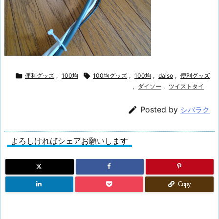

便利グッズ
,
100均

100均グッズ
,
100均
,
daiso
,
便利グッズ
,
ダイソー
,
ツイストタイ

Posted by
シバラク
よろしければシェアお願いします
Copy