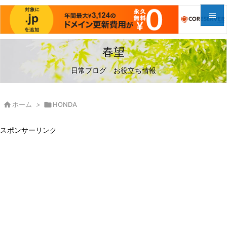


メニュ
春望

日常ブログ お役立ち情報
サイド

前へ

ホーム
>

HONDA

次へ
スポンサーリンク

検索