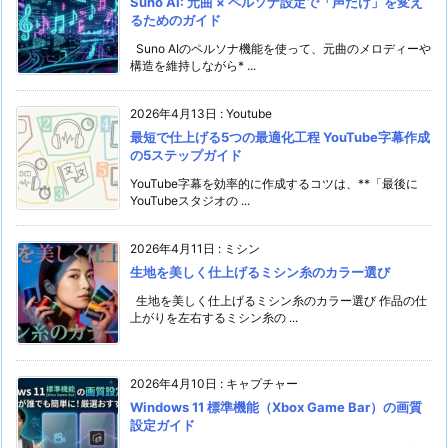
Suno AI: 元曲 × ペルソナ設定で「声だけ」を変え
るためのガイド
Suno AIのペルソナ機能を使って、元曲のメロディーや
構造を維持しながら* ...
2026年4月13日
:
Youtube
最短で仕上げる5つの最適化工程 YouTube字幕作成
の5ステップガイド
YouTube字幕を効率的に作成するコツは、**「最後に
YouTubeスタジオの ...
2026年4月11日
:
ミシン
生地を美しく仕上げるミシン糸のカラー選び
生地を美しく仕上げるミシン糸のカラー選び 作品の仕
上がりを左右するミシン糸の ...
2026年4月10日
:
キャプチャー
Windows 11 標準機能（Xbox Game Bar）の画質
設定ガイド