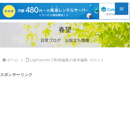


メニュ
春望

日常ブログ お役立ち情報
サイド

前へ

ホーム
>

Lightworksで動画編集の基本編集 その１１

次へ
スポンサーリンク

検索