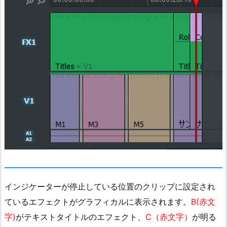
更
2.
現
在
の
設
定
さ
れ
て
い
る
エ
フ
インジケーターが停止している位置のクリップに設定され
ェ
ク
ているエフェクトがグラフィカルに表示されます。
B(赤文
ト
字)
がテキストタイトルのエフェクト、
C（赤文字）
が明る