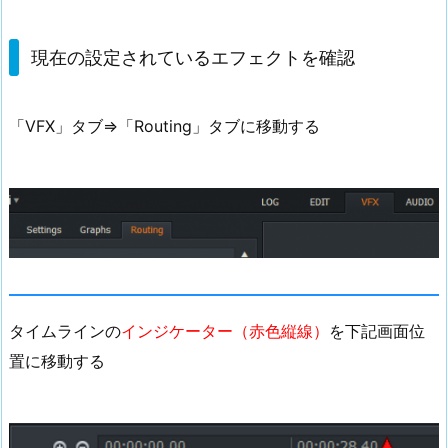
ィ
カ
現在の設定されているエフェクトを確認
ル
な
操
「VFX」タブ⇒「Routing」タブに移動する
作
で
エ
フ
ェ
ク
ト
優
タイムラインの
インジケーター（赤色縦線）
を下記画面位
先
置に移動する
順
位
変