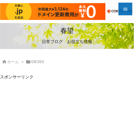


メニュ
春望

日常ブログ お役立ち情報
サイド

前へ

ホーム
>

GB350

次へ
スポンサーリンク

検索