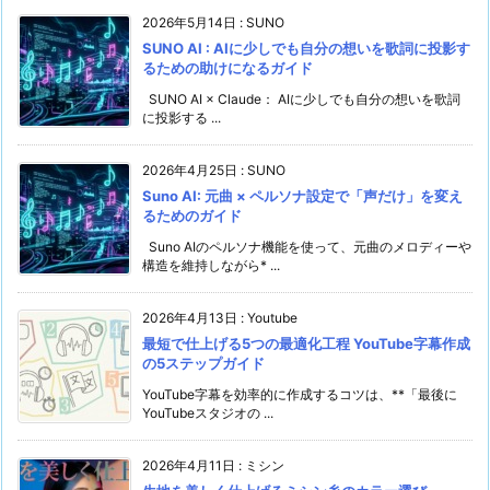
2026年5月14日
:
SUNO
SUNO AI : AIに少しでも自分の想いを歌詞に投影す
るための助けになるガイド
SUNO AI × Claude： AIに少しでも自分の想いを歌詞
に投影する ...
2026年4月25日
:
SUNO
Suno AI: 元曲 × ペルソナ設定で「声だけ」を変え
るためのガイド
Suno AIのペルソナ機能を使って、元曲のメロディーや
構造を維持しながら* ...
2026年4月13日
:
Youtube
最短で仕上げる5つの最適化工程 YouTube字幕作成
の5ステップガイド
YouTube字幕を効率的に作成するコツは、**「最後に
YouTubeスタジオの ...
2026年4月11日
:
ミシン